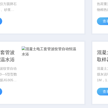
仪方圆牌石
热荷重
 、砂浆石
物棉热
保水率试验
重测试
查
棉热荷
国大力提倡
围：l
为墙体抹灰
和玻璃
膏煅烧...
载荷作
速率...
工套管波
混凝
恒温水浴
取样
波纹管自动
混凝土
50—5型型数
煤灰说明
JG3050-
1M，1
绝缘电工套
3M，5M 粉煤灰取样
查
关要求生产
了我厂
。本产品选
取粉煤
精制而成，
器，逐