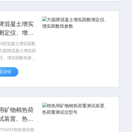
各类岩石膨胀性试验
崩解试验，配有有机
.
牌混凝土增实
测定仪、增实
筒参数
300型混凝土增实因数
方圆牌混凝土增实因
仪、增实因数筒参数
用于客运专线的试验
看详情
备，用于骨料Z大粒
于40mm,增实因数大
05的混凝土拌合物稠度
用矿物棉热荷
试装置、热荷
试仪型号
ZY6247绝热用岩棉