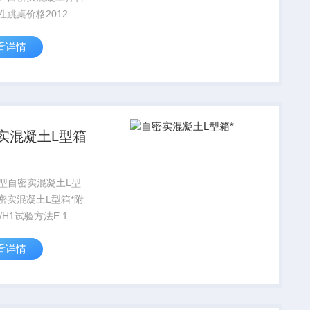
性跳桌价格2012自
凝土拌合物稳定性跳
看详情
方法执行标准《自密
土应用技术规程》
283-2012A.4.1 本方
测试新...
实混凝土L型箱
-L型自密实混凝土L型
密实混凝土L型箱*附
2/H1试验方法E.1仪
.1.1 H2/HI试验用主
看详情
为L型仪，L型仪用硬
水材料制成，由前槽
）和后槽（水平）组