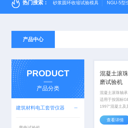
热门搜索：
砂浆圆环收缩试验模具
NGU-5
产品中心
PRODUCT
混凝土滚
磨试验机
产品分类
混凝土滚珠轴承
适用于按国标GB/
1997“混凝土
建筑材料电工套管仪器
性试验方法“对
查看详情
制品(路面砖、
造大理石、水磨
弯曲试验机