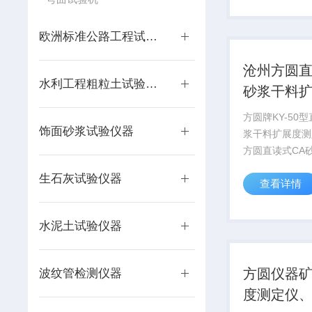
他建筑材料进行
它是检验路面和地
欧洲标准公路工程试验仪器
沧州方圆直
水利工程粗粒土试验仪器
砂浆干料
定仪品牌
方圆牌KY-50
饰面砂浆试验仪器
浆干料扩展度测
方圆直读式CA
展度测定仪品牌
生石灰试验仪器
查看详情
据《客运专线铁路
板式无砟轨道水
砂浆暂行技术条
水泥土试验仪器
青砂浆扩展度试验
方圆仪器
波纹管检测仪器
度测定仪