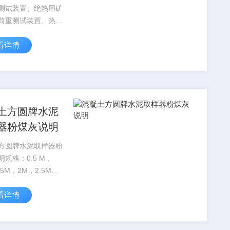
测试装置、绝热用矿
荷重测试装置、热荷
仪型号一，绝热用岩
看详情
重测试装置适用范
 适用于岩棉、矿渣棉
棉及制品。在固定的
用下，以一定的升温
土方圆牌水泥
器粉煤灰说明
方圆牌水泥取样器粉
规格：0.5 M，
.5M，2M，2.5M，
器升级
看详情
制作了一种能分层提
灰罐车样品的取样
步替代了以往的“注