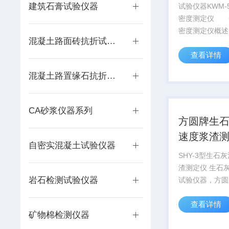
密度筒
建筑石膏试验仪器
试验仪器KWM-
密度测定仪 
密度测定仪概述
混凝土路面砖抗折试验装置
矿物棉密度测定
查看详情
密度筒 矿物
仪依据GB/T548
混凝土路置缘石抗折装置
物棉及其制品试
球含量之标准设计
CA砂浆仪器系列
方圆牌生
速度浆渣
自密实混凝土试验仪器
SHY-3型生石
渣测定仪 生石灰消化速度
岩石检测试验仪器
试验仪器，方圆
化速度浆渣测定
查看详情
定仪生石灰浆渣
矿物棉检测仪器
范围：适用于生