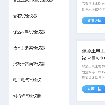
管道压浆剂检试验仪器
石膏保水率测定
膏保水率试验仪
膏保水率试验仪
岩石试验仪器
查看详情
装置 近年来美国、法国、
日本、加拿大等
保温材料试验仪器
采用粉刷石膏作
装饰材料.粉刷石
透水系数实验仪器
混凝土电
纹管自动
混凝土路面砖仪器
混凝土电工套管
恒温水浴JG30
显恒温水浴是依据
电工电气试验仪
1998《建筑用
查看详情
管及配件》的相
的专业恒温水浴
砌墙砖试验仪器
用优质冷轧钢板