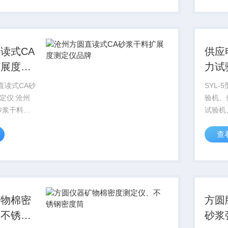
耐磨试验，
参数试
面材...
口径×深.
读式CA
供应
扩展度测
力试
压力
型直读式CA砂
SYL
定仪 沧州
验机、
砂浆干料扩
试验机
扩展度筒根
【石灰
查
CRTSⅡ型
灰土压
泥乳化沥青
压力试
件》水泥沥
度较大
方法要...
受限制
向压...
矿物棉密
方圆
、不锈钢
砂浆