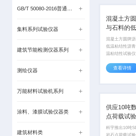
表面静电喷涂，内
GB/T 50080-2016普通混凝土拌合物性能试验仪器
混凝土方
与石料的
集料系列试验仪器
性
混凝土方圆牌沥
低温粘结性沥青
建筑节能检测仪器系列
温粘结性试验仪
青与石料的低温
查看详情
仪生产适用标准
测绘仪器
E20/T 066
低温粘结性试验
点： 由一铁架
万能材料试验机系列
台，...
供应10吨
涂料、漆膜试验仪器类
点荷载试验
型点荷载
科宇推出10吨S
建筑材料类
岩石点荷载试验