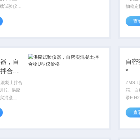
载试验仪
物稳定
验仪该机是
密实混
查
大学国家重
桌试验
院共同研制
实混凝
。具有能采
JGJ/T
、测试岩石
法适用于
仪器，自
自密
土拌合物
*
实混凝土拌合
ZMS
明书、供应
箱、自
实混凝土拌
录E H
自密实混凝
器要求E
查
量新拌混凝
要仪器
与自行填充
质不吸
力，适用于
（竖向
实混凝土自
成，...