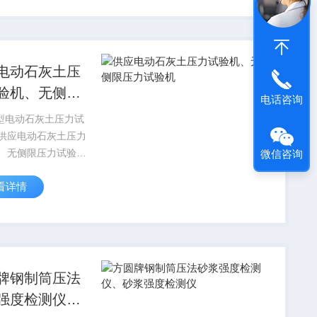
料容器（上口径×下
..
电动石灰土压
验机、无侧限
电话咨询
试验机
-5型电动石灰土压力试
供应电动石灰土压力
、无侧限压力试验机
微信咨询
土压力试验机】_石
看详情
力试验机又叫无侧限
验仪，用来测定饱和
的软粘土，在侧向不
的条件下所受到的轴
牌钢制筒压法
强度检测仪、