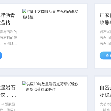
胆...
射器”式
圆牌沥青
厂家
低温粘结
膨胀
胀率
青与石料的
岩石试验
与石料的低
石自由
、方圆牌沥
石自由
粘结性试验
应岩石
查
：JTG
、膨胀率试
0沥青与石料的
膨胀率
仪性能特
易崩解
配一小平
为千分
局，...
数显岩石
自密
仪 、新
物稳
试验仪
D-1型数显
大功率
仪，供应10
（跳桌