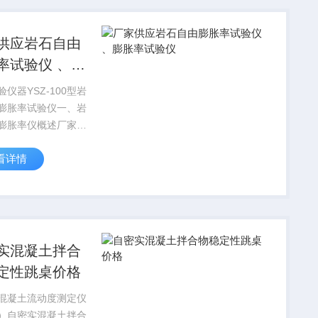
的取样器，...
供应岩石自由
率试验仪 、膨
试验仪
仪器YSZ-100型岩
膨胀率试验仪一、岩
膨胀率仪概述厂家供
自由膨胀率试验仪
看详情
验仪 岩石自由
试验仪实用于遇水不
的岩石，该试验仪器
表数字直读式布
实混凝土拌合
定性跳桌价格
混凝土流动度测定仪
）自密实混凝土拌合