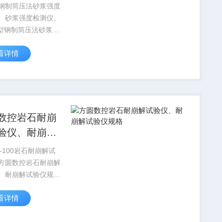
强度检测仪
钢制筒压法砂浆强度
、砂浆强度检测仪、
-7型钢制筒压法砂浆强
仪筒压法砂浆强度检
看详情
广泛应用建设部筒压
强度检测仪的广泛应
法砂浆强度检测仪用
烧结普通砖砌体中的
数控岩石耐崩
验仪、耐崩解
仪规格
-100岩石耐崩解试
方圆数控岩石耐崩解
、耐崩解试验仪规
、岩石耐崩解试验仪
看详情
： 该试验仪器为数
接显示转数等参数，