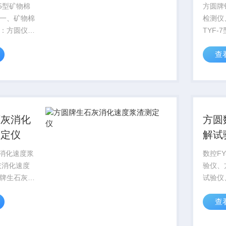
砂浆
5型矿物棉
方圆牌
一、矿物棉
检测仪
：方圆仪器
TYF
仪、不锈钢
度检测
查
棉密度测定
测仪的
0-2008矿
法砂浆
验方法，渣
用筒压
制作...
于推定
砌筑...
石灰消化
方圆
测定仪
解试
试验
灰消化速度浆
数控FY
验仪、
牌生石灰消
试验仪
仪、浆渣测
格 一
查
测定仪适用
概述
石灰、生石
显表直