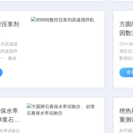
的未消化残
适用于
产品结构简
中的耐
玻璃水..
控压浆剂
方圆
机
因数
因数
浆剂高速搅
ZSY-
测定仪
一，概述压
数测定
是依据：
本仪器
查
011《公路桥
仪器设
》
径不大
008《铁路后张
于1.
..
测定...
膏保水率
绝热
砂浆石膏
重测
验仪
重测
保水率试验仪
科宇牌