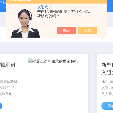
型生石灰消化器（保温带盖消化器）
*GB/T 50080-20
欢迎您！
来自局域网的朋友！有什么可以
帮助您的吗？
珠轴承耐
新型
入阻
耐磨试验机
HG-1
T16925-
入阻力
及其制品耐磨
贯入阻
混凝土及其
一、用
查
地面砖、人
仪利用
石等)和其
凝土的