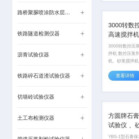
灰粉和消石灰粉
渣含量的测定。
路桥聚脲喷涂防水层试验仪器
单...
3000转数
铁路隧道检测仪器
高速搅拌
3000转数控压
拌机 数控压浆剂高速搅拌
沥青试验仪器
机、砂浆搅拌机
浆剂高速搅拌机
铁路碎石道渣试验仪器
查看详情
JTG/T F50-2
涵施工技术规范
TB/T3192-2
切墙砖试验仪器
预应力混凝土梁.
方圆牌石
土工布检测仪器
试验仪 、
保水率试
YBS-1型石膏