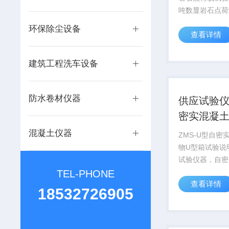
吨数显岩石点荷
、新型点荷载试
环保除尘设备
查看详情
我厂与成都理工
点实验室环工学
的数码点荷载仪
建筑工程洗车设备
集记录瞬间压力
的...
防水卷材仪器
供应试验
密实混凝
U型仪价格
混凝土仪器
ZMS-U型自密
物U型箱试验说
试验仪器，自密
合物U型仪价格
TEL-PHONE
查看详情
土U型箱用于测
18532726905
土通过钢筋间隙
至模板角落的能
各个等级的自密