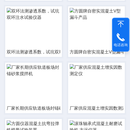
电话咨询
双环法测渗透系数，试坑双环注水试验仪器
方圆牌自密实混凝土V型漏斗产
厂家长期供应轨道板场封锚砂浆搅拌机
厂家供应混凝土增实因数测定