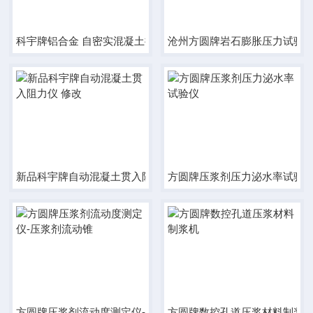
科宇牌铝合金 自密实混凝土抗离析性筛析法试验容器
沧州方圆牌岩石膨胀压力试验
新品科宇牌自动混凝土贯入阻力仪 修改
方圆牌压浆剂压力泌水率试验
方圆牌压浆剂流动度测定仪-压浆剂流动锥
方圆牌数控孔道压浆材料制浆